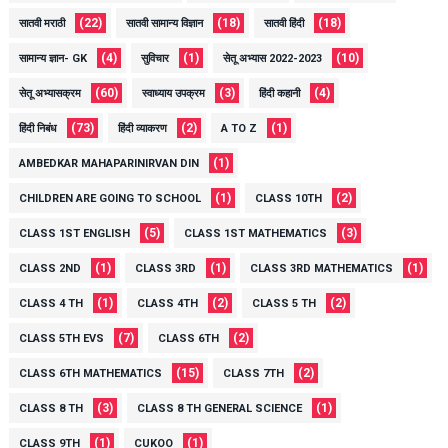
(22)
(18)
(18)
सातवी मराठी
सातवी सामान्य विज्ञान
सातवी हिंदी
(4)
(1)
(10)
सामान्य ज्ञान- GK
सुविचार
सेतू अभ्यास 2022-2023
(60)
(3)
(4)
सेतू अभ्यासक्रम
स्वाध्याय उपक्रम
हिंदी कहानी
(73)
(2)
(1)
हिंदी निबंध
हिंदी व्याकरण
A TO Z
(1)
AMBEDKAR MAHAPARINIRVAN DIN
(1)
(2)
CHILDREN ARE GOING TO SCHOOL
CLASS 10TH
(5)
(3)
CLASS 1ST ENGLISH
CLASS 1ST MATHEMATICS
(1)
(1)
(1)
CLASS 2ND
CLASS 3RD
CLASS 3RD MATHEMATICS
(1)
(2)
(2)
CLASS 4 TH
CLASS 4TH
CLASS 5 TH
(7)
(2)
CLASS 5TH EVS
CLASS 6TH
(15)
(2)
CLASS 6TH MATHEMATICS
CLASS 7TH
(3)
(1)
CLASS 8 TH
CLASS 8 TH GENERAL SCIENCE
(1)
(1)
CLASS 9TH
CUKOO