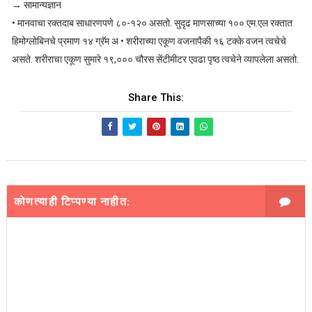
→ सामान्यज्ञान
• मानवाचा रक्तदाब साधारणपणे ८०-१२० असतो. सुदृढ माणसाच्या १०० एम.एल रक्तात
हिमोग्लोबिनचे प्रमाण १४ ग्रॅम अ • शरीराच्या एकूण वजनापैकी १६ टक्के वजन त्वचेचे
असते. शरीराचा एकूण सुमारे १९,००० चौरस सेंटीमीटर एवढा पृष्ठ त्वचेने व्यापलेला असतो.
Share This:
कोणत्याही टिप्पण्‍या नाहीत: