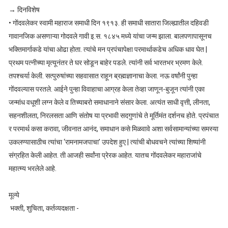
→ दिनविशेष
• गोंदवलेकर स्वामी महाराज समाधी दिन १९१३. ही समाधी सातारा जिल्ह्यातील दहिवडी
गावानजिक असणाऱ्या गोदवले गावी इ.स. १८४५ मध्ये यांचा जन्म झाला. बालपणापासूनच
भक्तिमार्गाकडे यांचा ओढा होता. त्यांचे मन प्रपंचापेक्षा परमार्थाकडेच अधिक धाव घेत |
प्रथम पत्नीच्या मृत्यूनंतर ते घर सोडून बाहेर पडले. त्यांनी सर्व भारतभर भ्रमण केले.
तपश्चर्या केली. सत्पुरुषांच्या सहवासात राहून ब्रह्मज्ञानाचा केला. नऊ वर्षांनी पुन्हा
गोंदवल्यास परतले. आईने पुन्हा विवाहाचा आग्रह केला तेव्हा जाणून-बुजून त्यांनी एका
जन्मांध वधूशी लग्न केले व तिच्याबरो समाधानाने संसार केला. अत्यंत साधी वृत्ती, लीनता,
सहनशीलता, निरलसता आणि संतोष या प्रभावी सदगुणांचे ते मूर्तिमंत दर्शनच होते. प्रपंचात
र परमार्थ कसा करावा, जीवनात आनंद, समाधान कसे मिळवावे अशा सर्वसामान्यांच्या समस्या
उकलण्यासाठीच त्यांचा ‘रामनामजपाचा’ उपदेश हुए | त्यांची बोधवचने त्यांच्या शिष्यांनी
संग्रहित केली आहेत. ती आजही सर्वांना प्रेरक आहेत. यातच गोंदवलेकर महाराजांचे
महात्म्य भरलेले आहे.
मूल्ये
भक्ती, शुचिता, कर्तव्यदक्षता -