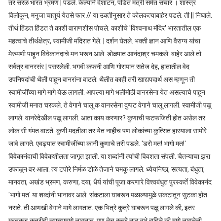
तर सरळ भारत भ्रमण | पडले. केल्याने देशाटन, पंडित मंत्री समेत संचार । शास्त्र
विलोकून, मनुजा चातुर्य येतसे फार // या उक्तीनुसार ते कोलकत्याबाहेर पडले. ती || निघाले.
तीर्थ हिंडत हिंडत ते काशी वाराणशीस पोचले. काशीचे 'विश्वनाथ मंदिर' भारतातील एक
महत्वाचे तीर्थक्षेत्र, स्वामीजी मंदिरात गेले. | दर्शन घेतले. भक्ती ज्ञान आणि वैराग्य यांचा
मेरुमणी पाहून विवेकानंदाचे मन भरून आले. डोळ्यात आनंदाश्र चमकले. बाहेर आले तो
सर्वत्र वानरसंर | पसरलेली. भगवी कफनी आणि गोरापान सतेज देह, हातातील वेद
उपनिषदांची थैली पाहून वानरांना वाटले: थैलीत काही तरी खाद्यपदार्थ अस म्हणून ती
स्वामीजींच्या मागे मागे येऊ लागली. आपल्या मागे भलीमोठी वानरसेना येत असल्याचे पाहून
स्वामीजी मनात चरकले. ते वेगाने चालू क वानरसेना दुप्पट वेगाने चालू लागली. स्वामीजी पळू
लागले. वानरेदेखील पळू लागली. आता काय करणार? कुणाची फटफजिती होत असेल तर
लोक सी गंमत वाटते. कुणी मदतीला तर येत नाहीच पण लोकांच्या कुत्सित हारयाला सामोरे
जावे लागते. एवढ्यात स्वामीजींच्या कानी कुणाचे तरी पडले. 'डरो मत! भागो मत!'
विवेकानंदाची विवेकशीलता जागृत झाली. या शब्दांनी त्यांची विवशता संपली. चैतन्याचा झरा
उफाळून वर आला. त्य टपोरे निर्मळ डोळे तेजाने चमकू लागले. ध्येयनिष्ठा, सत्यता, बंधुता,
मानवता, अखंड भ्रमण, करुणा, दया, धैर्य यांची पूजा करणारे विश्वबंधुत पुरस्कर्ते विवेकानंद
'भागो मत' या शब्दांनी भानावर आले. संकटाला घाबरून पळाल्यामुळे संकटातून सुटका होत
नसते. ती आणखी वेगाने मागे लागतात. एक भित्रे कुत्रे घाबरून पळू लागले की, इतर
मरतुकड कुत्रीही त्याच्यामागे लागतात. पण तेच कुत्रे ताठ उभे राहिले की मागे लागलेली