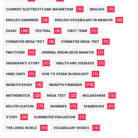
(1)
(1)
CURRENT ELECTRICITY AND MAGNETISM
ENGLISH
(3)
(9)
ENGLISH GRAMMER
ENGLISH VOCABULARY IN MARATHI
(30)
(4)
(1)
ESSAY
FESTIVAL
FIRST TERM
(4)
(1)
FORMATIVE MEGA TEST
FORMATIVE MEGA TEXT
(1)
(1)
FRACTIONS
GENERAL KNOWLEDGE MARATHI
(1)
(1)
GRANDAPA'S STORY
HEALTH AND DISEASES
(1)
(1)
HINDI GINTI
HOW TO SPEAK IN ENGLISH?
(4)
(10)
MARATHI ESSAY
MARATHI VYAKARAN
(2)
(2)
(1)
MATHEMATICS
MEGA TEST
MULAKSHARE
(7)
(1)
(1)
MULTIPLICATION
NUMBERS
SHABDKODE
(5)
(1)
STORY
SUMMATIVE EVALUATION
(1)
(1)
THE LIVING WORLD
VOCABULARY WORDS