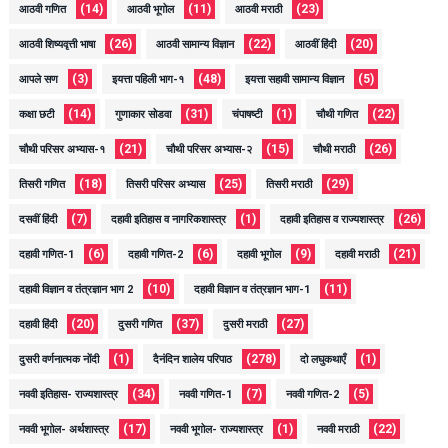
(14)
(11)
(23)
आठवी गणित
आठवी भूगोल
आठवी मराठी
(26)
(22)
(20)
आठवी शिष्यवृत्ती भाषा
आठवी सामान्य विज्ञान
आठवीं हिंदी
(3)
(48)
(5)
आपले सण
इयत्ता पहिली भाग-१
इयत्ता सहावी सामान्य विज्ञान
(14)
(31)
(1)
(22)
कक्षा छटी
गुणाकार सोडवा
चंपाषष्टी
चौथी गणित
(21)
(15)
(26)
चौथी परिसर अभ्यास-१
चौथी परिसर अभ्यास-२
चौथी मराठी
(18)
(25)
(29)
तिसरी गणित
तिसरी परिसर अभ्यास
तिसरी मराठी
(7)
(1)
(26)
दसवीं हिंदी
दहावी इतिहास व नागरिकशास्त्र
दहावी इतिहास व राज्यशास्त्र
(6)
(6)
(9)
(21)
दहावी गणित-1
दहावी गणित-2
दहावी भूगोल
दहावी मराठी
(10)
(11)
दहावी विज्ञान व तंत्रज्ञान भाग 2
दहावी विज्ञान व तंत्रज्ञान भाग-1
(20)
(37)
(27)
दहावी हिंदी
दुसरी गणित
दुसरी मराठी
(1)
(278)
(1)
दुसरी वर्णनात्मक नोंदी
दैनंदिन शालेय परिपाठ
दो लघुकथाएँ
(34)
(7)
(5)
नववी इतिहास- राज्यशास्त्र
नववी गणित-1
नववी गणित-2
(17)
(1)
(22)
नववी भूगोल- अर्थशास्त्र
नववी भूगोल- राज्यशास्त्र
नववी मराठी