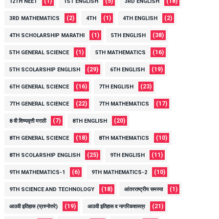
(1)
(5)
(18)
12TH NEET
1ST ENGLISH
3RD ENGLISH
(2)
(1)
(2)
3RD MATHEMATICS
4TH
4TH ENGLISH
(1)
(38)
4TH SCHOLARSHIP MARATHI
5TH ENGLISH
(1)
(16)
5TH GENERAL SCIENCE
5TH MATHEMATICS
(29)
(19)
5TH SCOLARSHIP ENGLISH
6TH ENGLISH
(16)
(23)
6TH GENERAL SCIENCE
7TH ENGLISH
(22)
(17)
7TH GENERAL SCIENCE
7TH MATHEMATICS
(7)
(20)
8 वी शिष्यवृत्ती मराठी
8TH ENGLISH
(18)
(10)
8TH GENERAL SCIENCE
8TH MATHEMATICS
(25)
(11)
8TH SCOLARSHIP ENGLISH
9TH ENGLISH
(6)
(10)
9TH MATHEMATICS-1
9TH MATHEMATICS-2
(18)
(1)
9TH SCIENCE AND TECHNOLOGY
आंतरराष्ट्रीय समस्या
(19)
(21)
आठवी इतिहास (प्रश्नोत्तरे)
आठवी इतिहास व नागरिकशास्त्र