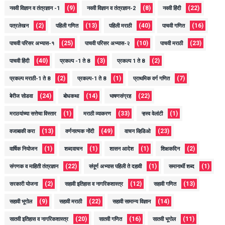
(9)
(8)
(22)
नववी विज्ञान व तंत्रज्ञान -1
नववी विज्ञान व तंत्रज्ञान-2
नववी हिंदी
(2)
(13)
(40)
(16)
पत्रलेखन
पहिली गणित
पहिली मराठी
पाचवी गणित
(25)
(10)
(23)
पाचवी परिसर अभ्यास-१
पाचवी परिसर अभ्यास-२
पाचवी मराठी
(40)
(3)
(2)
पाचवी हिंदी
प्रकल्प -1 ते 8
प्रकल्प 1 ते 8
(2)
(1)
(7)
प्रकल्प मराठी-1 ते 8
प्रकल्प-1 ते 8
प्राथमिक वर्ग गणित
(24)
(14)
(22)
बेरीज सोडवा
बोधकथा
भाषणसंग्रह
(1)
(33)
(1)
मराठयांच्या सत्तेचा विस्तार
मराठी व्याकरण
ऱ्हस्व वेलांटी
(13)
(49)
(23)
वजाबाकी करा
वर्णनात्मक नोंदी
वाचन व्हिडिओ
(1)
(1)
(1)
(2)
वार्षिक नियोजन
शब्दवाचन
शासन आदेश
शिक्षकदिन
(22)
(1)
(1)
संगणक व माहिती तंत्रज्ञान
संपूर्ण अभ्यास पहिली ते दहावी
समानार्थी शब्द
(2)
(12)
(13)
सरकारी योजना
सहावी इतिहास व नागरिकशास्त्र
सहावी गणित
(9)
(22)
(14)
सहावी भूगोल
सहावी मराठी
सहावी सामान्य विज्ञान
(20)
(16)
(11)
सातवी इतिहास व नागरिकशास्त्र
सातवी गणित
सातवी भूगोल