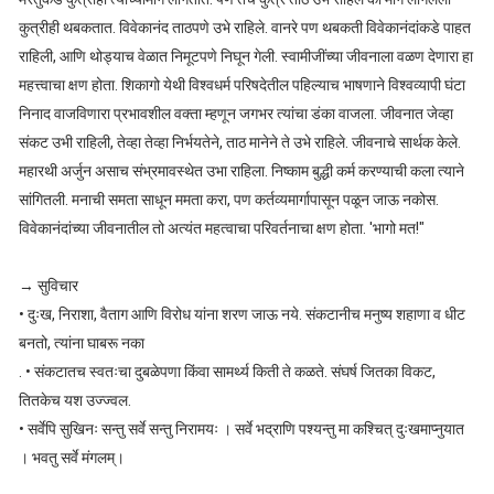
कुत्रीही थबकतात. विवेकानंद ताठपणे उभे राहिले. वानरे पण थबकती विवेकानंदांकडे पाहत
राहिली, आणि थोड्याच वेळात निमूटपणे निघून गेली. स्वामीजींच्या जीवनाला वळण देणारा हा
महत्त्वाचा क्षण होता. शिकागो येथी विश्वधर्म परिषदेतील पहिल्याच भाषणाने विश्वव्यापी घंटा
निनाद वाजविणारा प्रभावशील वक्ता म्हणून जगभर त्यांचा डंका वाजला. जीवनात जेव्हा
संकट उभी राहिली, तेव्हा तेव्हा निर्भयतेने, ताठ मानेने ते उभे राहिले. जीवनाचे सार्थक केले.
महारथी अर्जुन असाच संभ्रमावस्थेत उभा राहिला. निष्काम बुद्धी कर्म करण्याची कला त्याने
सांगितली. मनाची समता साधून ममता करा, पण कर्तव्यमार्गापासून पळून जाऊ नकोस.
विवेकानंदांच्या जीवनातील तो अत्यंत महत्वाचा परिवर्तनाचा क्षण होता. 'भागो मत!"
→ सुविचार
• दुःख, निराशा, वैताग आणि विरोध यांना शरण जाऊ नये. संकटानीच मनुष्य शहाणा व धीट
बनतो, त्यांना घाबरू नका
. • संकटातच स्वतःचा दुबळेपणा किंवा सामर्थ्य किती ते कळते. संघर्ष जितका विकट,
तितकेच यश उज्ज्वल.
• सर्वेपि सुखिनः सन्तु सर्वे सन्तु निरामयः । सर्वे भद्राणि पश्यन्तु मा कश्चित् दुःखमाप्नुयात
। भवतु सर्वे मंगलम्।