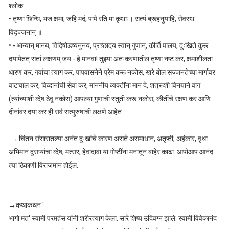
श्लोक
• तृष्णां छिन्धि, भज क्षमा, जहि मदं, पापे रति मा कृथाः। सत्यं ब्रूहनुयाहि, सेवस्थ
विद्वज्जनान् ॥
• - भान्यान् मानय, विदिषोडष्यनुनय, प्रच्छादय स्वान् गुणान्, कीर्ति पालय, दुःखिते कुरू
दयामेतत् सतां लक्षणम् जय - हे मानवा! तुझ्या अंतःकरणातील तृष्णा नष्ट कर, क्षमाशीलता
धारण कर, गर्वाचा त्याग कर, पापवासनेने प्रेम करू नकोस, खरे बोल सज्जनतेच्या मार्गावर
वाटचाल कर, विव्दानांची सेवा कर, माननीय व्यक्तींना मान दे, शत्रूशी विनयाने वाग
(त्यांच्याशी व्देष ठेवू नकोस) आपल्या गुणांची स्तुती करू नकोस, कीर्तीचे रक्षण कर आणि
दीनांवर दया कर ही सर्व सत्पुरुषांची लक्षणे आहेत.
→ चिंतन संसारातल्या अनंत दुःखांचे कारण असते असमाधान, अतृप्ती, अहंकार, वृथा
अभिमान दुसऱ्यांचा व्देष, मत्सर, हेवादावा या गोष्टींना मनातून बाहेर काढा. आपोआप आनंद
त्या ठिकाणी विराजमान होईल.
→कथाकथन '
भागो मत' स्वामी परमहंस यांनी शरीरत्याग केला. सारे शिष्य उदिवग्न झाले. स्वामी विवेकानंद