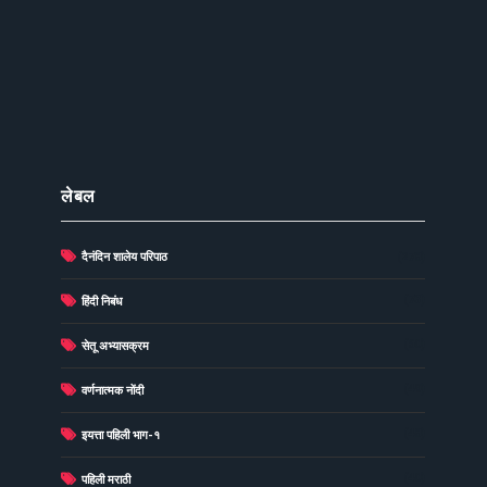
लेबल
दैनंदिन शालेय परिपाठ
(278)
(73)
हिंदी निबंध
(60)
सेतू अभ्यासक्रम
(49)
वर्णनात्मक नोंदी
(48)
इयत्ता पहिली भाग-१
(40)
पहिली मराठी