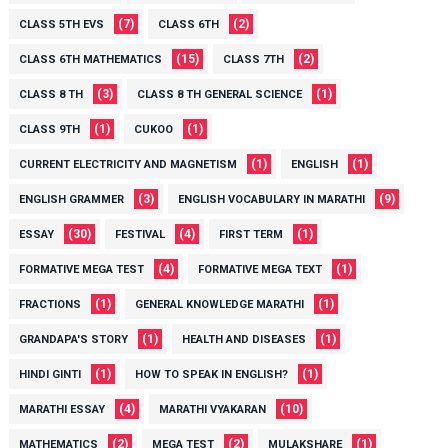
(7)
(2)
CLASS 5TH EVS
CLASS 6TH
(15)
(2)
CLASS 6TH MATHEMATICS
CLASS 7TH
(3)
(1)
CLASS 8 TH
CLASS 8 TH GENERAL SCIENCE
(1)
(1)
CLASS 9TH
CUKOO
(1)
(1)
CURRENT ELECTRICITY AND MAGNETISM
ENGLISH
(3)
(9)
ENGLISH GRAMMER
ENGLISH VOCABULARY IN MARATHI
(30)
(4)
(1)
ESSAY
FESTIVAL
FIRST TERM
(4)
(1)
FORMATIVE MEGA TEST
FORMATIVE MEGA TEXT
(1)
(1)
FRACTIONS
GENERAL KNOWLEDGE MARATHI
(1)
(1)
GRANDAPA'S STORY
HEALTH AND DISEASES
(1)
(1)
HINDI GINTI
HOW TO SPEAK IN ENGLISH?
(4)
(10)
MARATHI ESSAY
MARATHI VYAKARAN
(2)
(2)
(1)
MATHEMATICS
MEGA TEST
MULAKSHARE