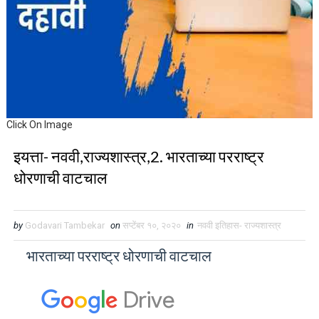
Click On Image
इयत्ता- नववी,राज्यशास्त्र,2. भारताच्या परराष्ट्र
धोरणाची वाटचाल
by
Godavari Tambekar
on
सप्टेंबर १०, २०२०
in
नववी इतिहास- राज्यशास्त्र
भारताच्या परराष्ट्र धोरणाची वाटचाल