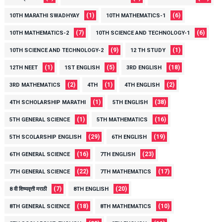
(1)
(6)
10TH MARATHI SWADHYAY
10TH MATHEMATICS-1
(7)
(6)
10TH MATHEMATICS-2
10TH SCIENCE AND TECHNOLOGY-1
(9)
(1)
10TH SCIENCE AND TECHNOLOGY-2
12 TH STUDY
(1)
(5)
(18)
12TH NEET
1ST ENGLISH
3RD ENGLISH
(2)
(1)
(2)
3RD MATHEMATICS
4TH
4TH ENGLISH
(1)
(38)
4TH SCHOLARSHIP MARATHI
5TH ENGLISH
(1)
(16)
5TH GENERAL SCIENCE
5TH MATHEMATICS
(29)
(19)
5TH SCOLARSHIP ENGLISH
6TH ENGLISH
(16)
(23)
6TH GENERAL SCIENCE
7TH ENGLISH
(22)
(17)
7TH GENERAL SCIENCE
7TH MATHEMATICS
(7)
(20)
8 वी शिष्यवृत्ती मराठी
8TH ENGLISH
(18)
(10)
8TH GENERAL SCIENCE
8TH MATHEMATICS