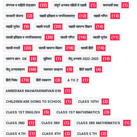
(22)
(1)
(1)
संगणक व माहिती तंत्रज्ञान
संपूर्ण अभ्यास पहिली ते दहावी
समानार्थी शब्द
(2)
(12)
(13)
सरकारी योजना
सहावी इतिहास व नागरिकशास्त्र
सहावी गणित
(9)
(22)
(14)
सहावी भूगोल
सहावी मराठी
सहावी सामान्य विज्ञान
(20)
(16)
(11)
सातवी इतिहास व नागरिकशास्त्र
सातवी गणित
सातवी भूगोल
(22)
(18)
(18)
सातवी मराठी
सातवी सामान्य विज्ञान
सातवी हिंदी
(4)
(1)
(10)
सामान्य ज्ञान- GK
सुविचार
सेतू अभ्यास 2022-2023
(60)
(3)
(4)
सेतू अभ्यासक्रम
स्वाध्याय उपक्रम
हिंदी कहानी
(73)
(2)
(1)
हिंदी निबंध
हिंदी व्याकरण
A TO Z
(1)
AMBEDKAR MAHAPARINIRVAN DIN
(1)
(2)
CHILDREN ARE GOING TO SCHOOL
CLASS 10TH
(5)
(3)
CLASS 1ST ENGLISH
CLASS 1ST MATHEMATICS
(1)
(1)
(1)
CLASS 2ND
CLASS 3RD
CLASS 3RD MATHEMATICS
(1)
(2)
(2)
CLASS 4 TH
CLASS 4TH
CLASS 5 TH