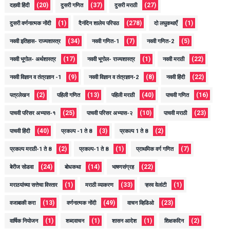
(20)
(37)
(27)
दहावी हिंदी
दुसरी गणित
दुसरी मराठी
(1)
(278)
(1)
दुसरी वर्णनात्मक नोंदी
दैनंदिन शालेय परिपाठ
दो लघुकथाएँ
(34)
(7)
(5)
नववी इतिहास- राज्यशास्त्र
नववी गणित-1
नववी गणित-2
(17)
(1)
(22)
नववी भूगोल- अर्थशास्त्र
नववी भूगोल- राज्यशास्त्र
नववी मराठी
(9)
(8)
(22)
नववी विज्ञान व तंत्रज्ञान -1
नववी विज्ञान व तंत्रज्ञान-2
नववी हिंदी
(2)
(13)
(40)
(16)
पत्रलेखन
पहिली गणित
पहिली मराठी
पाचवी गणित
(25)
(10)
(23)
पाचवी परिसर अभ्यास-१
पाचवी परिसर अभ्यास-२
पाचवी मराठी
(40)
(3)
(2)
पाचवी हिंदी
प्रकल्प -1 ते 8
प्रकल्प 1 ते 8
(2)
(1)
(7)
प्रकल्प मराठी-1 ते 8
प्रकल्प-1 ते 8
प्राथमिक वर्ग गणित
(24)
(14)
(22)
बेरीज सोडवा
बोधकथा
भाषणसंग्रह
(1)
(33)
(1)
मराठयांच्या सत्तेचा विस्तार
मराठी व्याकरण
ऱ्हस्व वेलांटी
(13)
(49)
(23)
वजाबाकी करा
वर्णनात्मक नोंदी
वाचन व्हिडिओ
(1)
(1)
(1)
(2)
वार्षिक नियोजन
शब्दवाचन
शासन आदेश
शिक्षकदिन