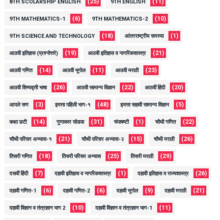
(25)
(11)
8TH SCOLARSHIP ENGLISH
9TH ENGLISH
(6)
(10)
9TH MATHEMATICS-1
9TH MATHEMATICS-2
(18)
(1)
9TH SCIENCE AND TECHNOLOGY
आंतरराष्ट्रीय समस्या
(19)
(21)
आठवी इतिहास (प्रश्नोत्तरे)
आठवी इतिहास व नागरिकशास्त्र
(14)
(11)
(23)
आठवी गणित
आठवी भूगोल
आठवी मराठी
(26)
(22)
(20)
आठवी शिष्यवृत्ती भाषा
आठवी सामान्य विज्ञान
आठवीं हिंदी
(3)
(48)
(5)
आपले सण
इयत्ता पहिली भाग-१
इयत्ता सहावी सामान्य विज्ञान
(14)
(31)
(1)
(22)
कक्षा छटी
गुणाकार सोडवा
चंपाषष्टी
चौथी गणित
(21)
(15)
(26)
चौथी परिसर अभ्यास-१
चौथी परिसर अभ्यास-२
चौथी मराठी
(18)
(25)
(29)
तिसरी गणित
तिसरी परिसर अभ्यास
तिसरी मराठी
(7)
(1)
(26)
दसवीं हिंदी
दहावी इतिहास व नागरिकशास्त्र
दहावी इतिहास व राज्यशास्त्र
(6)
(6)
(9)
(21)
दहावी गणित-1
दहावी गणित-2
दहावी भूगोल
दहावी मराठी
(10)
(11)
दहावी विज्ञान व तंत्रज्ञान भाग 2
दहावी विज्ञान व तंत्रज्ञान भाग-1