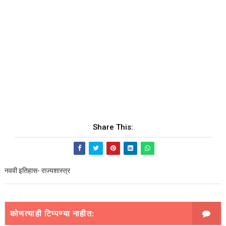
Share This:
नववी इतिहास- राज्यशास्त्र
कोणत्याही टिप्पण्‍या नाहीत: