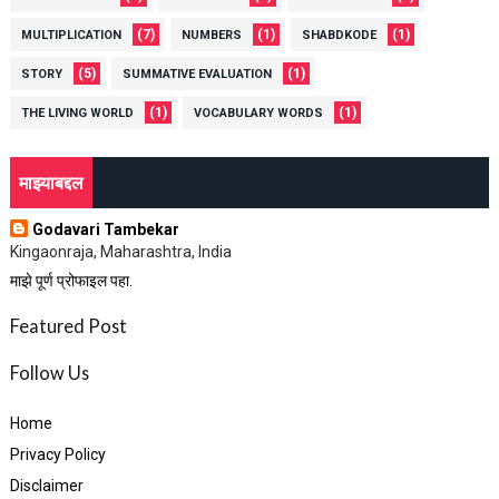
(7)
(1)
(1)
MULTIPLICATION
NUMBERS
SHABDKODE
(5)
(1)
STORY
SUMMATIVE EVALUATION
(1)
(1)
THE LIVING WORLD
VOCABULARY WORDS
माझ्याबद्दल
Godavari Tambekar
Kingaonraja, Maharashtra, India
माझे पूर्ण प्रोफाइल पहा.
Featured Post
Follow Us
Home
Privacy Policy
Disclaimer