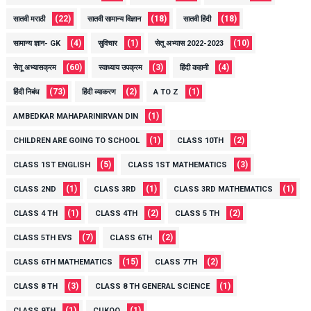
(22)
(18)
(18)
सातवी मराठी
सातवी सामान्य विज्ञान
सातवी हिंदी
(4)
(1)
(10)
सामान्य ज्ञान- GK
सुविचार
सेतू अभ्यास 2022-2023
(60)
(3)
(4)
सेतू अभ्यासक्रम
स्वाध्याय उपक्रम
हिंदी कहानी
(73)
(2)
(1)
हिंदी निबंध
हिंदी व्याकरण
A TO Z
(1)
AMBEDKAR MAHAPARINIRVAN DIN
(1)
(2)
CHILDREN ARE GOING TO SCHOOL
CLASS 10TH
(5)
(3)
CLASS 1ST ENGLISH
CLASS 1ST MATHEMATICS
(1)
(1)
(1)
CLASS 2ND
CLASS 3RD
CLASS 3RD MATHEMATICS
(1)
(2)
(2)
CLASS 4 TH
CLASS 4TH
CLASS 5 TH
(7)
(2)
CLASS 5TH EVS
CLASS 6TH
(15)
(2)
CLASS 6TH MATHEMATICS
CLASS 7TH
(3)
(1)
CLASS 8 TH
CLASS 8 TH GENERAL SCIENCE
(1)
(1)
CLASS 9TH
CUKOO