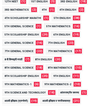
(1)
(5)
(18)
12TH NEET
1ST ENGLISH
3RD ENGLISH
(2)
(1)
(2)
3RD MATHEMATICS
4TH
4TH ENGLISH
(1)
(38)
4TH SCHOLARSHIP MARATHI
5TH ENGLISH
(1)
(16)
5TH GENERAL SCIENCE
5TH MATHEMATICS
(29)
(19)
5TH SCOLARSHIP ENGLISH
6TH ENGLISH
(16)
(23)
6TH GENERAL SCIENCE
7TH ENGLISH
(22)
(17)
7TH GENERAL SCIENCE
7TH MATHEMATICS
(7)
(20)
8 वी शिष्यवृत्ती मराठी
8TH ENGLISH
(18)
(10)
8TH GENERAL SCIENCE
8TH MATHEMATICS
(25)
(11)
8TH SCOLARSHIP ENGLISH
9TH ENGLISH
(6)
(10)
9TH MATHEMATICS-1
9TH MATHEMATICS-2
(18)
(1)
9TH SCIENCE AND TECHNOLOGY
आंतरराष्ट्रीय समस्या
(19)
(21)
आठवी इतिहास (प्रश्नोत्तरे)
आठवी इतिहास व नागरिकशास्त्र