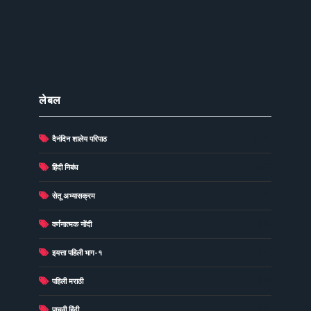
लेबल
दैनंदिन शालेय परिपाठ
(278)
(73)
हिंदी निबंध
(60)
सेतू अभ्यासक्रम
(49)
वर्णनात्मक नोंदी
(48)
इयत्ता पहिली भाग-१
(40)
पहिली मराठी
(40)
पाचवी हिंदी