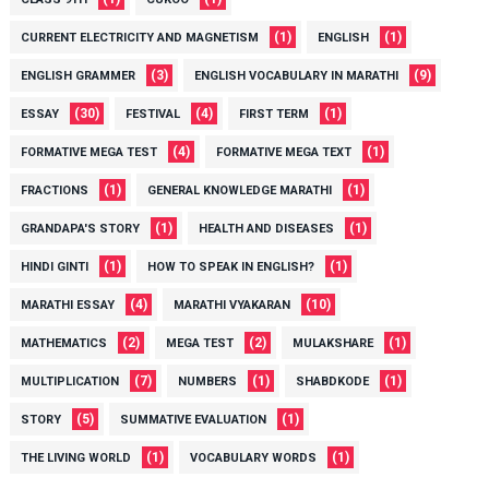
(1)
(1)
CURRENT ELECTRICITY AND MAGNETISM
ENGLISH
(3)
(9)
ENGLISH GRAMMER
ENGLISH VOCABULARY IN MARATHI
(30)
(4)
(1)
ESSAY
FESTIVAL
FIRST TERM
(4)
(1)
FORMATIVE MEGA TEST
FORMATIVE MEGA TEXT
(1)
(1)
FRACTIONS
GENERAL KNOWLEDGE MARATHI
(1)
(1)
GRANDAPA'S STORY
HEALTH AND DISEASES
(1)
(1)
HINDI GINTI
HOW TO SPEAK IN ENGLISH?
(4)
(10)
MARATHI ESSAY
MARATHI VYAKARAN
(2)
(2)
(1)
MATHEMATICS
MEGA TEST
MULAKSHARE
(7)
(1)
(1)
MULTIPLICATION
NUMBERS
SHABDKODE
(5)
(1)
STORY
SUMMATIVE EVALUATION
(1)
(1)
THE LIVING WORLD
VOCABULARY WORDS