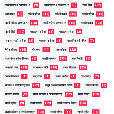
(9)
(8)
(22)
नववी विज्ञान व तंत्रज्ञान -1
नववी विज्ञान व तंत्रज्ञान-2
नववी हिंदी
(2)
(13)
(40)
(16)
पत्रलेखन
पहिली गणित
पहिली मराठी
पाचवी गणित
(25)
(10)
(23)
पाचवी परिसर अभ्यास-१
पाचवी परिसर अभ्यास-२
पाचवी मराठी
(40)
(3)
(2)
पाचवी हिंदी
प्रकल्प -1 ते 8
प्रकल्प 1 ते 8
(2)
(1)
(7)
प्रकल्प मराठी-1 ते 8
प्रकल्प-1 ते 8
प्राथमिक वर्ग गणित
(24)
(14)
(22)
बेरीज सोडवा
बोधकथा
भाषणसंग्रह
(1)
(33)
(1)
मराठयांच्या सत्तेचा विस्तार
मराठी व्याकरण
ऱ्हस्व वेलांटी
(13)
(49)
(23)
वजाबाकी करा
वर्णनात्मक नोंदी
वाचन व्हिडिओ
(1)
(1)
(1)
(2)
वार्षिक नियोजन
शब्दवाचन
शासन आदेश
शिक्षकदिन
(22)
(1)
(1)
संगणक व माहिती तंत्रज्ञान
संपूर्ण अभ्यास पहिली ते दहावी
समानार्थी शब्द
(2)
(12)
(13)
सरकारी योजना
सहावी इतिहास व नागरिकशास्त्र
सहावी गणित
(9)
(22)
(14)
सहावी भूगोल
सहावी मराठी
सहावी सामान्य विज्ञान
(20)
(16)
(11)
सातवी इतिहास व नागरिकशास्त्र
सातवी गणित
सातवी भूगोल