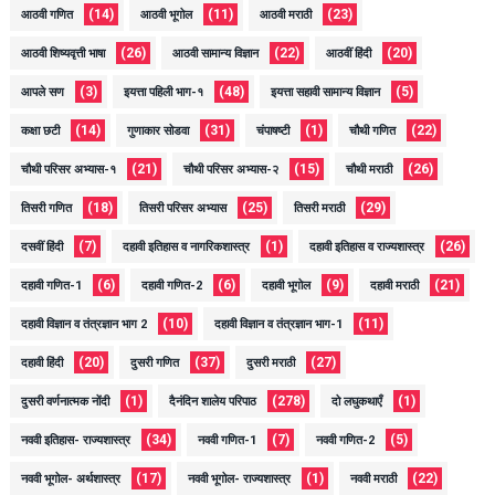
(14)
(11)
(23)
आठवी गणित
आठवी भूगोल
आठवी मराठी
(26)
(22)
(20)
आठवी शिष्यवृत्ती भाषा
आठवी सामान्य विज्ञान
आठवीं हिंदी
(3)
(48)
(5)
आपले सण
इयत्ता पहिली भाग-१
इयत्ता सहावी सामान्य विज्ञान
(14)
(31)
(1)
(22)
कक्षा छटी
गुणाकार सोडवा
चंपाषष्टी
चौथी गणित
(21)
(15)
(26)
चौथी परिसर अभ्यास-१
चौथी परिसर अभ्यास-२
चौथी मराठी
(18)
(25)
(29)
तिसरी गणित
तिसरी परिसर अभ्यास
तिसरी मराठी
(7)
(1)
(26)
दसवीं हिंदी
दहावी इतिहास व नागरिकशास्त्र
दहावी इतिहास व राज्यशास्त्र
(6)
(6)
(9)
(21)
दहावी गणित-1
दहावी गणित-2
दहावी भूगोल
दहावी मराठी
(10)
(11)
दहावी विज्ञान व तंत्रज्ञान भाग 2
दहावी विज्ञान व तंत्रज्ञान भाग-1
(20)
(37)
(27)
दहावी हिंदी
दुसरी गणित
दुसरी मराठी
(1)
(278)
(1)
दुसरी वर्णनात्मक नोंदी
दैनंदिन शालेय परिपाठ
दो लघुकथाएँ
(34)
(7)
(5)
नववी इतिहास- राज्यशास्त्र
नववी गणित-1
नववी गणित-2
(17)
(1)
(22)
नववी भूगोल- अर्थशास्त्र
नववी भूगोल- राज्यशास्त्र
नववी मराठी